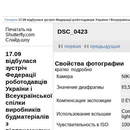
Галерея
17.09 відбулася зустріч Федерації роботодавців України і Всеукраїн
Печатать на
DSC_0423
Shutterfly.com
Слайд-шоу
первая
предыдущая
17.09
відбулася
Свойства фотографии
зустріч
кратко подробно
Федерації
Камера
NI
роботодавців
Значение диафрагмы
f/3,
України і
Всеукраїнської
Компенсация экспозиции
0 E
спілки
виробників
Com
Использование вспышки
будматеріалів
ligh
з
Чувствительность в ISO
100