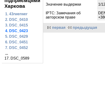
підприємцями
Значение выдержки
1/1
Харкова
IPTC: Замечания об
DE
1. 43rwerwer
авторском праве
+38
2. DSC_0410
3. DSC_0415
первая
предыдущая
4. DSC_0423
5. DSC_0429
6. DSC_0451
7. DSC_0452
...
17. DSC_0589