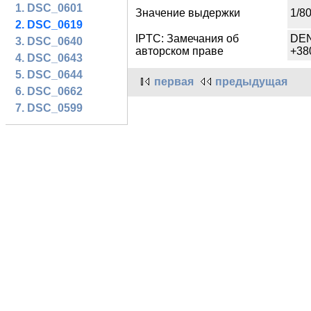
1. DSC_0601
Значение выдержки
1/80
2. DSC_0619
IPTC: Замечания об
DE
3. DSC_0640
авторском праве
+38
4. DSC_0643
5. DSC_0644
первая
предыдущая
6. DSC_0662
7. DSC_0599