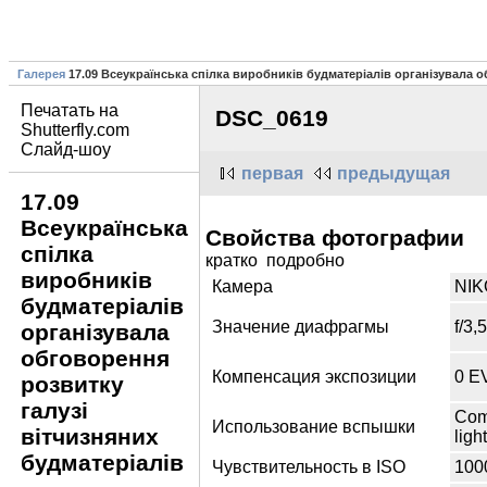
Галерея
17.09 Всеукраїнська спілка виробників будматеріалів організувала о
Печатать на
DSC_0619
Shutterfly.com
Слайд-шоу
первая
предыдущая
17.09
Всеукраїнська
Свойства фотографии
спілка
кратко подробно
виробників
Камера
NI
будматеріалів
Значение диафрагмы
f/3,5
організувала
обговорення
Компенсация экспозиции
0 E
розвитку
галузі
Com
Использование вспышки
вітчизняних
ligh
будматеріалів
Чувствительность в ISO
100