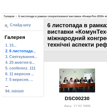
Галерея
6 листопада в рамках спеціалізованої виставки «КомунТех-2018» ві
6 листопада в рамка
Слайд-шоу
виставки «КомунТех-
Галерея
міжнародний конгрес
технічні аспекти ре
1. 15...
2. 6 листопада...
3. Святкування...
4. 25 жовтня в...
5. conferenz_111
6. 11 вересня ...
7. 5 вересня, ...
...
94. ministr
DSC00230
Дата: 17.02.2005