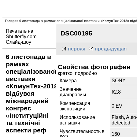
Галерея 6 листопада в рамках спеціалізованої виставки «КомунТех-2018» відб
Печатать на
DSC00195
Shutterfly.com
Слайд-шоу
первая
предыдущая
6 листопада в
рамках
Свойства фотографии
спеціалізованої
кратко подробно
виставки
Камера
SONY
«КомунТех-2018»
Значение
f/2,8
відбувся
диафрагмы
міжнародний
Компенсация
0 EV
конгрес
экспозиции
«Інституційні
Использование
Flash, Auto
та технічні
вспышки
detected
аспекти реф
Чувствительность в
160
ISO