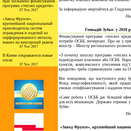
буде збільшено фінансування
програми «теплих кредитів»
За інформацією звертайтеся до Гладунен
07 Nov 2017
На
«Завод Фрунзе»,
крупнейший национальный
производитель систем
Геннадій Зубко: у 2018 
ограждения и изделий из
Фінансування програми «теплих креди
перфорированного металла,
потреби ОСББ, вичерпані. Про це у пря
вышел на венгерский рынок
міністр – Міністр регіонального розвит
07 Nov 2017
«З початку запуску програми «теплих к
В Киеве открываются новые
індивідуальні власники або ОСББ. Нара
отели
пунктів, комплексного утеплення під’ї
07 Nov 2017
кредитів» треба спрямовувати саме на О
Він повідомив, що наступного року б
Фонд енергоефективності, який працю
умовах співфінансування і надання тех
«Саме робота з ОСББ дає більший ефек
для всіх мешканців. Держава отримає у
Зубко.
На
«Завод Фрунзе», крупнейший национ