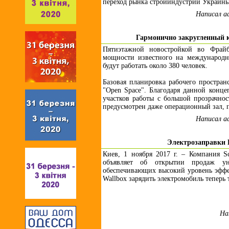
переход рынка стройиндустрии Украины 
Написал a
Гармонично закругленный 
Пятиэтажной новостройкой во Фрай
мощности известного на международн
будут работать около 380 человек.
Базовая планировка рабочего простран
"Open Space". Благодаря данной конце
участков работы с большой прозрачн
предусмотрен даже операционный зал, 
Написал a
Электрозаправки E
Киев, 1 ноября 2017 г. – Компания Sc
объявляет об открытии продаж ун
обеспечивающих высокий уровень эффе
Wallbox зарядить электромобиль теперь 
На