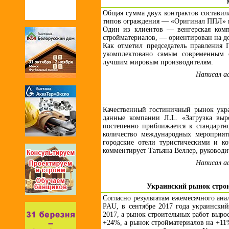
Общая сумма двух контрактов составила
типов ограждения — «Оригинал ППЛ» 
Один из клиентов — венгерская комп
стройматериалов, — ориентирован на д
Как отметил председатель правления
укомплектовано самым современным 
лучшим мировым производителям.
Написал a
Качественный гостиничный рынок укра
данные компании JLL. «Загрузка выр
постепенно приближается к стандартн
количество международных мероприят
городские отели туристическими и к
комментирует Татьяна Веллер, руководи
Написал a
Украинский рынок строи
Согласно результатам ежемесячного ана
PAU, в сентябре 2017 года украински
2017, а рынок строительных работ вырос
+24%, а рынок стройматериалов на +11