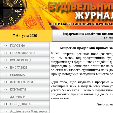
Інформаційно-аналітичне видання
7
Августа 2026
об'єд
ГОЛОВНА
Мінрегіон продовжив прийом зая
ПРО КОМПАНІЮ
У Міністерстві регіонального розвит
прийом заявок від представників буді
КОНФЕРЕНЦІЇ
підтримки для будівництва (придбання) 
Відповідне рішення було прийняте на з
ВИСТАВКИ
об’єктів житлового будівництва на їх д
Про це повідомив заступник міністра р
РЕКЛАМА
«Для того, щоб бюджетна програма «
ФОТОГАЛЕРЕЯ
квартири в яких в подальшому зможуть
КОНТАКТИ
усього 58 об’єктів. Тобто з переважної
продовжити прийом заявок ще до 22 лис
ЖУРНАЛИ
написав він.
ПЕРЕДПЛАТА
Написал a
Архітектурна Майстерня