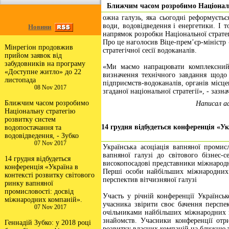
Ближчим часом розробимо Національн
ожна галузь, яка сьогодні реформуєтьс
води, водовідведення і енергетики. І
Новини
напрямок розробки Національної стратег
Про це наголосив Віце-прем’єр-міністр 
Мінрегіон продовжив
стратегічної сесії водоканалів.
прийом заявок від
забудовників на програму
«Ми маємо напрацювати комплексний 
«Доступне житло» до 22
визначення технічного завдання щодо 
листопада
підприємств-водоканалів, органів місце
08 Nov 2017
згаданої національної стратегії», - зазна
Ближчим часом розробимо
Написал a
Національну стратегію
розвитку систем
14 грудня відбудеться конференція «Ук
водопостачання та
водовідведення, - Зубко
07 Nov 2017
Українська асоціація вапняної промисл
вапняної галузі до світового бізнес-
14 грудня відбудеться
високопосадові представники міжнародн
конференція «Україна в
Перші особи найбільших міжнародних к
контексті розвитку світового
перспектив вітчизняної галузі
ринку вапняної
промисловості: досвід
Участь у річній конференції Українськ
міжнародних компаній».
учасника звірити своє бачення перспе
07 Nov 2017
очільниками найбільших міжнародних к
знайомств. Учасники конференції отр
Геннадій Зубко: у 2018 році
розвитку власних компаній на ближню 