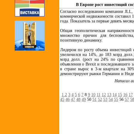
В Европе рост инвестиций со
Согласно исследованию компании JLL, 
коммерческой недвижимости составил 16
года. Показатель за первые девять меся
Общая геополитическая напряженност
множество причин для беспокойства
позитивную динамику.
Лидером по росту объема инвестиций с
увеличился на 14%, до 183 млрд долл.
млрд долл. (рост на 24% по сравнен
объявления о Brexit и последовавшего 
в стране вырос в 3-м квартале на 3
демонстрируют рынки Германии и Ниде
Написал a
1
2
3
4
5
6
7
8
9
10
11
12
13
14
15
16
17
45
46
47
48
49
50
51
52
53
54
55
56
57
5