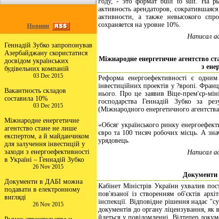
году, - это формат built to suit. На
активность арендаторов, сократившаяс
активности, а также невысокого спр
сохраняется на уровне 10%.
Новини
Написал a
Геннадій Зубко запропонував
Азербайджану скористатися
Міжнародне енергетичне агентство ст
досвідом українських
з ене
будівельних компаній
03 Dec 2015
Реформа енергоефективності є одним
інвестиційних проектів у ?вропі. Франц
Вакантность складов
нього. Про це заявив Віце-прем'єр-мін
составила 10%
господарства Геннадій Зубко за рез
03 Dec 2015
(Міжнародного енергетичного агентства
Міжнародне енергетичне
«Обсяг українського ринку енергоефект
агентство стане не лише
євро та 100 тисяч робочих місць. А зна
експертом, а й майданчиком
урядовець.
для залучення інвестицій у
заходи з енергоефективності
Написал a
в Україні – Геннадій Зубко
26 Nov 2015
Документи 
Документи в ДАБІ можна
Кабінет Міністрів України ухвалив пос
подавати в електронному
пов'язаної із створенням об'єктів арх
вигляді
інспекції. Відповідне рішення надає "с
26 Nov 2015
документів до органу ліцензування, як в
йдеться у повідомленні. Відтепер доку