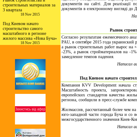
Рынок строительства и
документів на сайті. Для реалізації п
строительных материалов за
документів в електронному вигляді до Д
3 квартала
18 Nov 2015
На
Под Киевом начато
строительство самого
Рынок строит
масштабного в регионе
Согласно результатам ежемесячного ана
жилого массива «Нова Буча»
PAU, в сентябре 2015 года украинский 
18 Nov 2015
а рынок строительных работ вырос на +
-23%, а рынок стройматериалов на -1%
замедление темпов падения.
Написал a
Под Киевом начато строител
Компания KVV Development начала ст
Масштабность проекта, запроектир
европейских стандартов качества жиль
региона, сообщили в пресс-службе ком
Жилмассив, рассчитанный более чем на 
юго-западной части города Буча и со в
межгосударственного значения Киев-Ков
Написал a