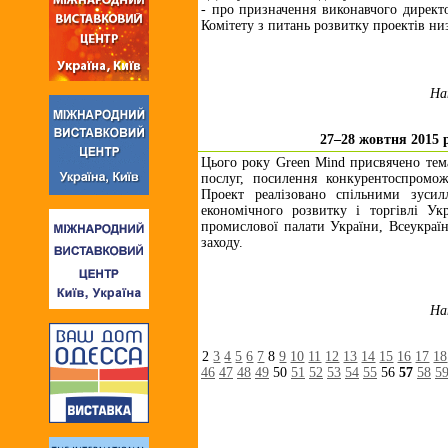
- про призначення виконавчого директ
Комітету з питань розвитку проектів н
На
27–28 жовтня 2015 
Цього року Green Mind присвячено темам
послуг, посилення конкурентоспромож
Проект реалізовано спільними зусил
економічного розвитку і торгівлі Укр
промислової палати України, Всеукраїн
заходу.
На
2
3
4
5
6
7
8
9
10
11
12
13
14
15
16
17
18
46
47
48
49
50
51
52
53
54
55
56
57
58
5