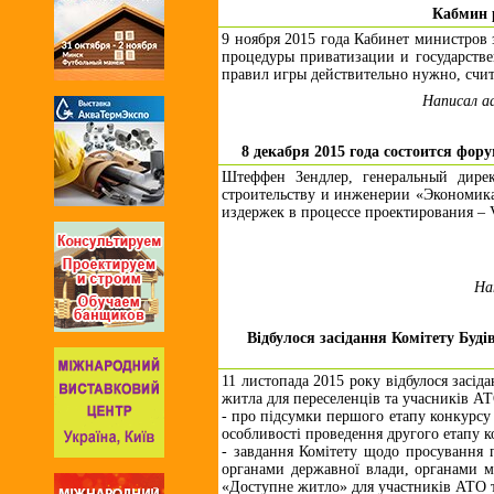
Кабмин 
9 ноября 2015 года Кабинет министров 
процедуры приватизации и государстве
правил игры действительно нужно, счи
Написал a
8 декабря 2015 года состоится фо
Штеффен Зендлер, генеральный дире
строительству и инженерии «Экономика
издержек в процессе проектирования – V
На
Відбулося засідання Комітету Буд
11 листопада 2015 року відбулося засід
житла для переселенців та учасників АТ
- про підсумки першого етапу конкурсу
особливості проведення другого етапу к
- завдання Комітету щодо просування п
органами державної влади, органами мі
«Доступне житло» для участників АТО 