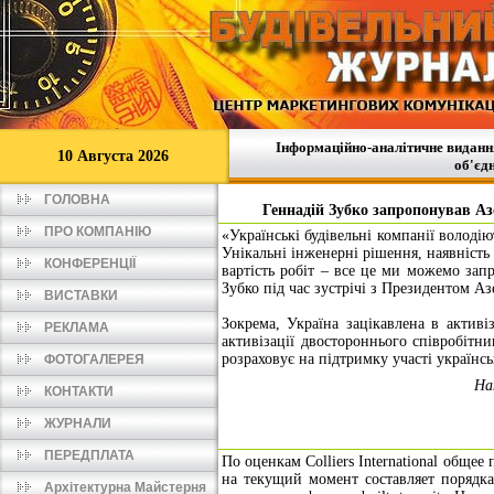
Інформаційно-аналітичне видання
10
Августа 2026
об'єд
ГОЛОВНА
Геннадій Зубко запропонував Аз
ПРО КОМПАНІЮ
«Українські будівельні компанії волод
Унікальні інженерні рішення, наявність 
КОНФЕРЕНЦІЇ
вартість робіт – все це ми можемо зап
Зубко під час зустрічі з Президентом А
ВИСТАВКИ
Зокрема, Україна зацікавлена в активіз
РЕКЛАМА
активізації двостороннього співробітни
розраховує на підтримку участі україн
ФОТОГАЛЕРЕЯ
На
КОНТАКТИ
ЖУРНАЛИ
ПЕРЕДПЛАТА
По оценкам Colliers International общ
на текущий момент составляет порядка
Архітектурна Майстерня