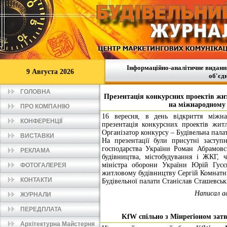
Інформаційно-аналітичне видання
9
Августа 2026
об'єд
ГОЛОВНА
Презентація конкурсних проектів жи
на міжнародному 
ПРО КОМПАНІЮ
16 вересня, в день відкриття міжна
КОНФЕРЕНЦІЇ
презентація конкурсних проектів жит
Організатор конкурсу – Будівельна пала
ВИСТАВКИ
На презентації були присутні заступн
господарства України Роман Абрамовс
РЕКЛАМА
будівництва, містобудування і ЖКГ, 
міністра оборони України Юрій Гус
ФОТОГАЛЕРЕЯ
житловому будівництву Сергій Комнатни
КОНТАКТИ
Будівельної палати Станіслав Сташевськ
Написал a
ЖУРНАЛИ
ПЕРЕДПЛАТА
KfW спільно з Мінрегіоном затв
Архітектурна Майстерня