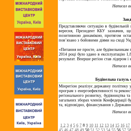
Написал a
Завд
Представляючи ситуацію в будівельній г
вересня, Президент КБУ зазначив, щ
позитивною динамікою, протягом остан
пов’язано з бойовими діями на сході Ук
«Питання не просте, але будівельникам п
2014 році було здано в експлуатацію 1,
результат. Вперше регіон став лідером і
Написал a
Будівельна галузь
Мінрегіон реалізує державну політику у
програм з енергоефективності та реконс
регіонального розвитку, будівництва т
загальних зборах членів Конфедерації бу
та, відповідно, фінансування з Державн
Написал a
1
2
3
4
5
6
7
8
9
10
11
12
13
14
15
16
17
45
46
47
48
49
50
51
52
53
54
55
56
57
5