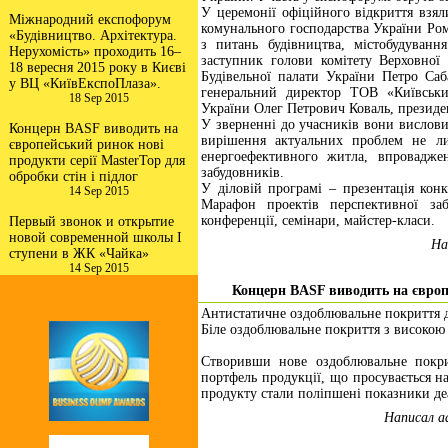
У церемонії офіційного відкриття взял
Міжнародний експофорум
комунального господарства України Ро
«Будівництво. Архітектура.
з питань будівництва, містобудуван
Нерухомість» проходить 16–
заступник голови комітету Верховної 
18 вересня 2015 року в Києві
Будівельної палати України Петро Са
у ВЦ «КиївЕкспоПлаза».
генеральний директор ТОВ «Київськи
18 Sep 2015
України Олег Петрович Коваль, президен
У зверненні до учасників вони вислови
Концерн BASF виводить на
вирішення актуальних проблем не ли
європейський ринок нові
енергоефективного житла, впроваджен
продукти серії MasterTop для
забудовників.
обробки стін і підлог
У діловій програмі – презентація кон
14 Sep 2015
Марафон проектів перспективної заб
конференції, семінари, майстер-класи.
Первый звонок и открытие
новой современной школы I
На
ступени в ЖК «Чайка»
14 Sep 2015
Концерн BASF виводить на європе
Антистатичне оздоблювальне покриття д
Біле оздоблювальне покриття з високою
Створивши нове оздоблювальне покр
портфель продукції, що просувається н
продукту стали поліпшені показники де
Написал a