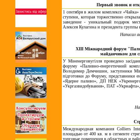
Первый звонок и отк
1 сентября в жилом комплексе «Чайка»
ступени, которая торжественно открыла
заведение - уникальный подарок ме
Алексея Кулагина и президента группы
Написал a
ХІІІ Міжнародний форум "Палив
майданчиком для с
У Міненерговугілля проведено засідан
форуму «Паливно-енергетичний компл
Володимир Демчишин, заступники Мініс
підготовки до Форуму, представники 
«Ядерне паливо», ДП НЕК «Укренерго
«Укргазвидобування», ПАТ «Укрнафта»,
На
Ст
Международная компания Colliers Int
площадью от 400 кв. м в сегменте стр
торговые помещения в областных и райо