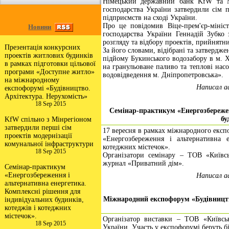
Німецький державний банк KfW та Мі
господарства України затвердили сім п
підприємств на сході України.
Про це повідомив Віце-прем'єр-мініст
Новини
господарства України Геннадій Зубко з
розгляду та відбору проектів, прийнятн
Презентація конкурсних
За його словами, відібрані та затвердже
проектів житлових будинків
підйому Букинського водозабору в м. Х
в рамках підготовки цільової
на гранульоване паливо та теплові насо
програми «Доступне житло»
водовідведення м. Дніпропетровська».
на міжнародному
Написал a
експофорумі «Будівництво.
Архітектура. Нерухомість»
18 Sep 2015
Семінар-практикум «Енергозбережен
бу
KfW спільно з Мінрегіоном
затвердили перші сім
17 вересня в рамках міжнародного експ
проектів модернізації
«Енергозбереження і альтернативна 
комунальної інфраструктури
котеджних містечок».
18 Sep 2015
Організатори семінару – ТОВ «Київс
журнал «Приватний дім».
Семінар-практикум
«Енергозбереження і
Написал a
альтернативна енергетика.
Комплексні рішення для
Міжнародний експофорум «Будівництво
індивідуальних будинків,
котеджів і котеджних
містечок».
Організатор виставки – ТОВ «Київсь
18 Sep 2015
України. Участь у експофорумі беруть бі